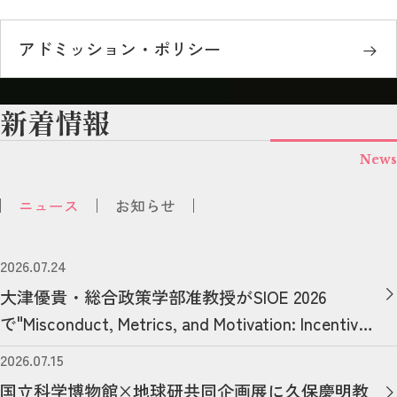
アドミッション・ポリシー
新着情報
News
ニュース
お知らせ
2026.07.24
大津優貴・総合政策学部准教授がSIOE 2026
で"Misconduct, Metrics, and Motivation: Incentive-
Driven Changes in Policing Behavior"をテーマに発
2026.07.15
表を行いました
国立科学博物館×地球研共同企画展に久保慶明教