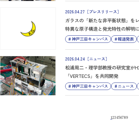
2026.04.27
［プレスリリース］
ガラスの「新たな非平衡状態」を
特異な原子構造と発光特性の解明
神戸三田キャンパス
報道発表
2026.04.24
［ニュース］
松浦周二・理学部教授の研究室がH
「VERTECS」を共同開発
神戸三田キャンパス
ニュース
1
2
3
4
5
6
7
8
9