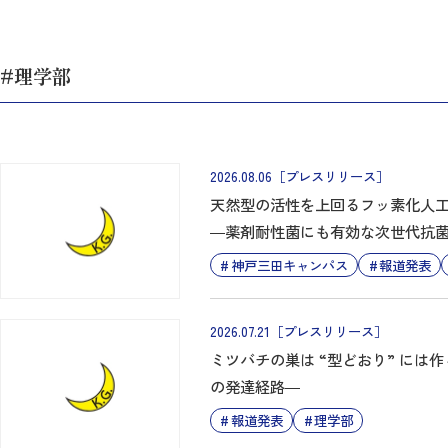
#理学部
2026.08.06
［プレスリリース］
天然型の活性を上回るフッ素化人
―薬剤耐性菌にも有効な次世代抗
神戸三田キャンパス
報道発表
2026.07.21
［プレスリリース］
ミツバチの巣は “型どおり” に
の発達経路―
報道発表
理学部