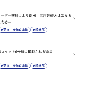
レーザー照射により創出―高圧処理とは異なる
に成功―
研究・産学官連携
理学部
3ロケット6号機に搭載される衛星
研究・産学官連携
理学部