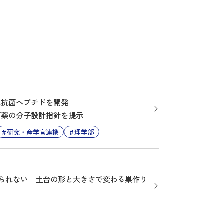
工抗菌ペプチドを開発
菌薬の分子設計指針を提示―
研究・産学官連携
理学部
は作られない―土台の形と大きさで変わる巣作り