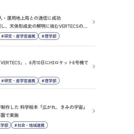
投入・運用地上局との通信に成功
、天体形成史の解明に挑むVERTECSの挑
研究・産学官連携
理学部
RTECS」、6月10日にH3ロケット6号機で
研究・産学官連携
理学部
」が制作した 科学絵本『広がれ、きみの宇宙』
も園で実施
理学部
社会・地域連携