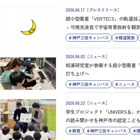
2026.06.17
［プレスリリース］
超小型衛星「VERTECS」の軌道
～可視光波長で宇宙背景放射を観測し
戦～
神戸三田キャンパス
報道発表
2026.06.02
［ニュース］
松浦研究室が参画する超小型衛星「VE
打ち上げへ
神戸三田キャンパス
ニュース
2026.05.22
［ニュース］
学生プロジェクト「UNIVERS＆
の読み聞かせを神戸市の認定こど
教育
神戸三田キャンパス