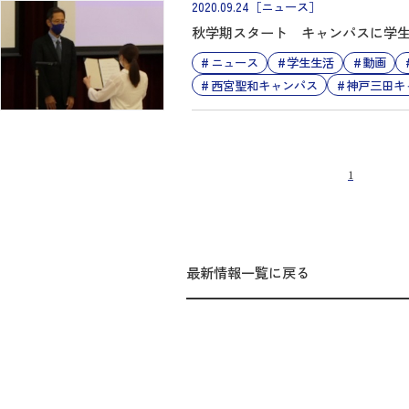
2020.09.24
［ニュース］
秋学期スタート キャンパスに学
ニュース
学生生活
動画
西宮聖和キャンパス
神戸三田キ
1
最新情報一覧に戻る