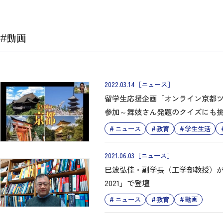
#動画
2022.03.14
［ニュース］
留学生応援企画「オンライン京都ツ
参加～舞妓さん発題のクイズにも
ニュース
教育
学生生活
2021.06.03
［ニュース］
巳波弘佳・副学長（工学部教授）がI
2021」で登壇
ニュース
教育
動画