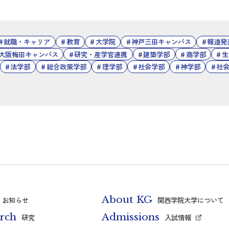
就職・キャリア
教育
大学院
神戸三田キャンパス
報道発
大阪梅田キャンパス
研究・産学官連携
建築学部
商学部
生
法学部
総合政策学部
理学部
社会学部
神学部
社
About KG
お知らせ
関西学院大学について
rch
Admissions
研究
入試情報