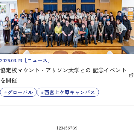
2026.03.23
［ニュース］
協定校マウント・アリソン大学との 記念イベント
を開催
グローバル
西宮上ケ原キャンパス
1
2
3
4
5
6
7
8
9