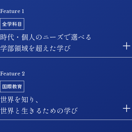
Feature 1
全学科目
時代・個人のニーズで選べる
学部領域を超えた学び
Feature 2
各学部の専門的な学びに加えて、時代の変化を
見据えて進化し続ける「全学科目」を提供。
国際教育
所属学部での学びを補完するとともに、幅広い
世界を知り、
知識や視野、豊かな人間性等を育むことを目的
世界と生きるための学び
としています。