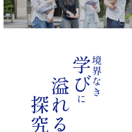
学び
境界なき
溢れる
に
探究心