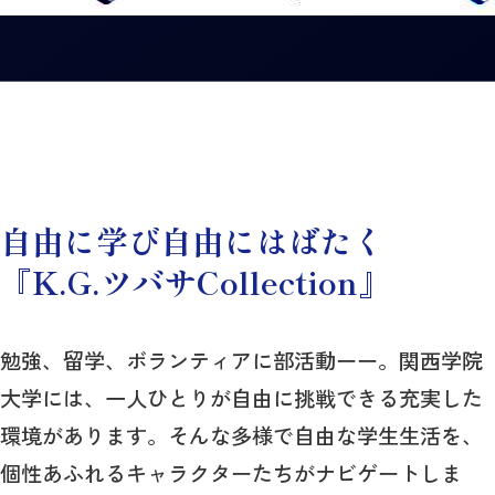
全学科目について
英語をはじめとした世界11言語のほか、日本手
資格取得・試験対策
話も修得できる少人数制授業を提供していま
す。
それぞれが希望する進路に合わせた各種講座・
資格カリキュラムを編成しています。
自由に学び自由にはばたく
『K.G.ツバサCollection』
勉強、留学、ボランティアに部活動ーー。関西学院
大学には、一人ひとりが自由に挑戦できる充実した
グローバルチャレンジ制度
環境があります。そんな多様で自由な学生生活を、
個性あふれるキャラクターたちがナビゲートしま