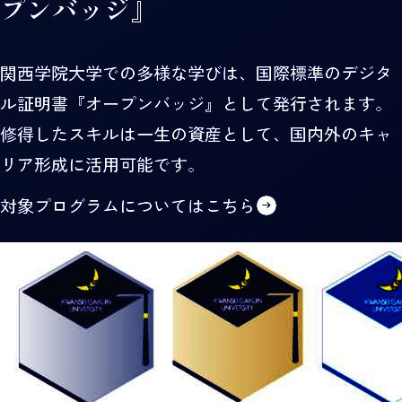
プンバッジ』
将来、国連・国際機関や外交官として世界で活
躍するリーダーを目指す学生のためのプログラ
正課外教育としてのスポーツ活動について
関西学院大学での多様な学びは、国際標準のデジタ
起業家育成
ムです。
ル証明書『オープンバッジ』として発行されます。
経営者から直接学び、実際に起業を体験できる
修得したスキルは一生の資産として、国内外のキャ
独自のプログラムを実施しています。
リア形成に活用可能です。
スタディスキルセミナー
対象プログラムについてはこちら
地域・社会貢献活動について
課題や研究論文など、文章で自らの考えを表現
するために必要なライティングスキル・論理的
思考力を修得できるプログラムを提供していま
す。
言語教育プログラム