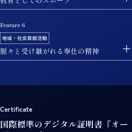
です。
多数の協定校、豊富な奨学金制度など充実した
環境のもと、様々な留学プログラムを展開して
Feature 6
関西学院大学では、体育会活動を「正課外教
います。
育」と位置付け、社会で必要とされる汎用能力
地域・社会貢献活動
キャリア教育
の育成に取り組んでいます。
脈々と受け継がれる奉仕の精神
一人ひとりに寄り添った、自分らしい進路を描
くためのキャリア教育を行っています。
ハンズオン・ラーニング
創立当初から伝統的に行われている学生主体の
貢献活動。身近なものから世界規模のものま
「キャンパスを出て、社会に学ぶ」をキーコン
で、多彩な活動が行われています。
セプトに、地域や企業等との連携による多様な
Certificate
テーマのプログラムを企画・提供しています。
研究について
国際標準のデジタル証明書『オー
国連・外交プログラム