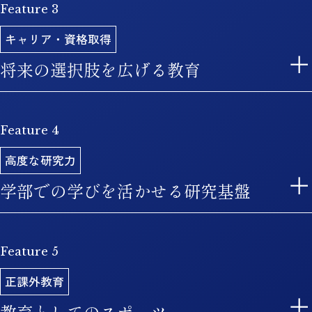
Feature 3
建学当初から、世界市民として活躍するための
素養・資質を磨くグローバル教育を推進してき
キャリア・資格取得
た関西学院大学。海外に渡航して学ぶプログラ
将来の選択肢を広げる教育
ムや、キャンパス内外で留学生と共修する科目
が充実しています。
Feature 4
学生一人ひとりの「真に豊かな人生」の実現に
向け、キャリア教育や資格取得に向けたプログ
AI活用人材育成プログラム
高度な研究力
ラムを幅広く展開。将来の選択肢を広げられる
学部での学びを活かせる研究基盤
AI知識を用いて社会課題への解決策を提案する
学びを提供しています。
ことはもちろん、実際にAI技術を使いこなす力
を養うこともできます。文系・理系関係なくAI
Feature 5
各種公的機関の助成対象となる高度な研究プロ
スキルの修得が可能です。
ジェクトを多数展開。専門教育のレベルの高さ
正課外教育
につながっています。企業との共同研究も豊富
留学プログラム
教育としてのスポーツ