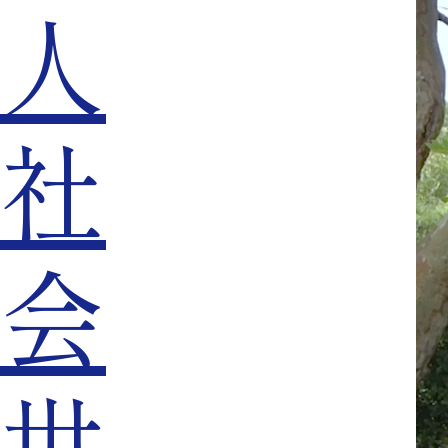
人
社
会
世