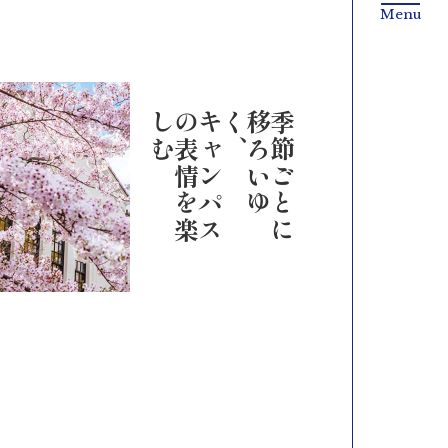
む
キ
ャ
ン
パ
ス
の
表
情
を
楽
し
、
季
節
ご
と
に
移
ろ
い
ゆ
く