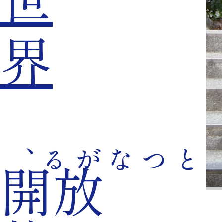
界
とつながる、
開放