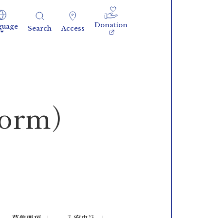
Donation
guage
Search
Access
orm）