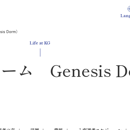
Lan
is Dorm）
Life at KG
ム Genesis D