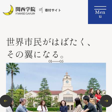
寄付サイト
世界市民が
はばたく、
その翼になる。
01
05