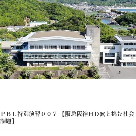
ＰＢＬ特別演習００７ 【阪急阪神ＨＤ㈱と挑む社会
課題】