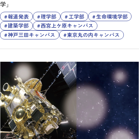
学」
報道発表
理学部
工学部
生命環境学部
建築学部
西宮上ケ原キャンパス
神戸三田キャンパス
東京丸の内キャンパス