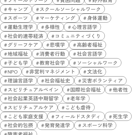
キャンプ
スクールソーシャルワーク
スポーツ
マーケティング
身体運動
運動生理学
多様性
心理言語学
社会的連帯経済
コミュニティづくり
グリーフケア
悲嘆学
高齢者福祉
地域福祉
消費者行動
社会言語学
子ども学
教育社会学
ソーシャルワーク
NPO
非営利マネジメント
文法化
理論言語学
社会福祉史
災害ボランティア
スピリチュアルペイン
国際社会福祉
他者性
社会起業英語中期留学
老年学
スピリチュアルケア
こども虐待
こども家庭支援
フィールドスタディ
死生学
社会的包摂
発育発達学
スポーツ科学
障害者福祉