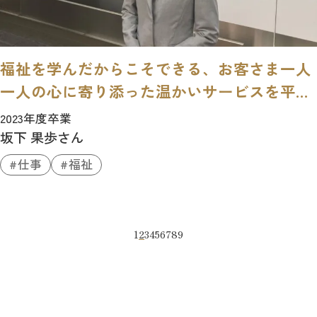
福祉を学んだからこそできる、お客さま一人
一人の心に寄り添った温かいサービスを平等
に。
2023年度卒業
坂下 果歩さん
仕事
福祉
1
2
3
4
5
6
7
8
9