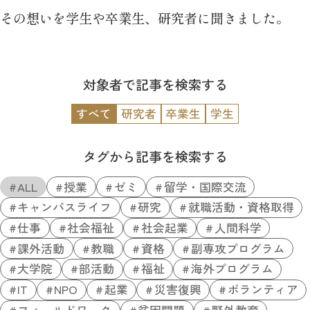
その想いを学生や卒業生、研究者に聞きました。
対象者で記事を検索する
すべて
研究者
卒業生
学生
タグから記事を検索する
ALL
授業
ゼミ
留学・国際交流
キャンパスライフ
研究
就職活動・資格取得
仕事
社会福祉
社会起業
人間科学
課外活動
教職
資格
副専攻プログラム
大学院
部活動
福祉
海外プログラム
IT
NPO
起業
災害復興
ボランティア
フィールドワーク
貧困問題
野外教育