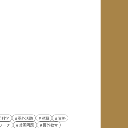
間科学
課外活動
教職
資格
ワーク
貧困問題
野外教育