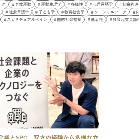
ング
身体運動
運動生理学
多様性
心理言語学
社会的連
社会言語学
子ども学
教育社会学
ソーシャルワーク
N
スピリチュアルペイン
国際社会福祉
他者性
社会起業英語
企業とNPO、双方の経験から多様な立