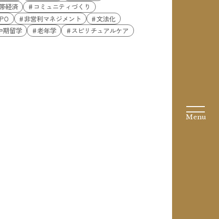
帯経済
コミュニティづくり
PO
非営利マネジメント
文法化
中期留学
老年学
スピリチュアルケア