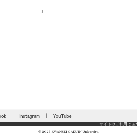
1
ook
Instagram
YouTube
サイトのご利用にあ
© 2025 KWANSEI GAKUIN University.