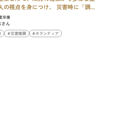
人の視点を身につけ、 災害時に「調
」を担いたい。
年度卒業
志さん
O
災害復興
ボランティア