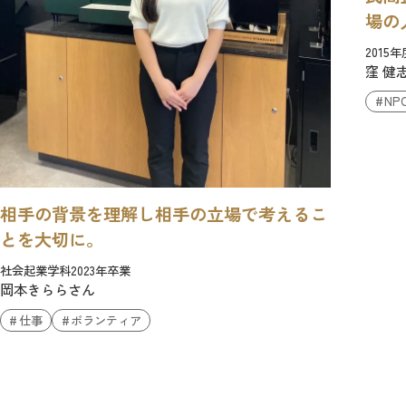
場の
整役
2015
窪 健
NP
相手の背景を理解し相手の立場で考えるこ
とを大切に。
社会起業学科2023年卒業
岡本きららさん
仕事
ボランティア