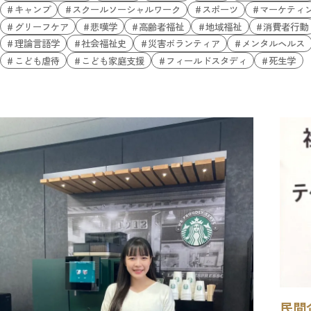
キャンプ
スクールソーシャルワーク
スポーツ
マーケティ
グリーフケア
悲嘆学
高齢者福祉
地域福祉
消費者行動
理論言語学
社会福祉史
災害ボランティア
メンタルヘルス
こども虐待
こども家庭支援
フィールドスタディ
死生学
民間