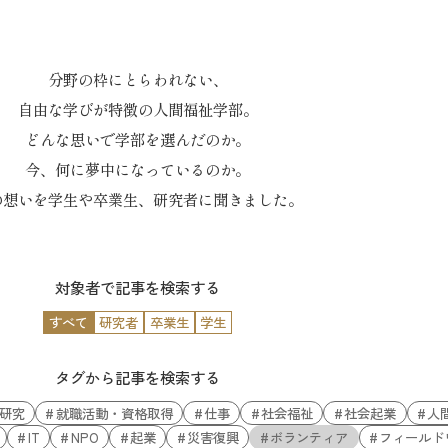
分野の枠にとらわれない、
自由な学びが特徴の人間福祉学部。
どんな思いで学部を選んだのか。
今、何に夢中になっているのか。
の想いを学生や卒業生、研究者に聞きました。
対象者で記事を検索する
すべて
研究者
卒業生
学生
タグから記事を検索する
研究
就職活動・資格取得
仕事
社会福祉
社会起業
人
IT
NPO
起業
災害復興
ボランティア
フィールド