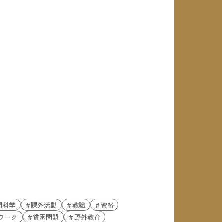
間科学
課外活動
教職
資格
ワーク
貧困問題
野外教育