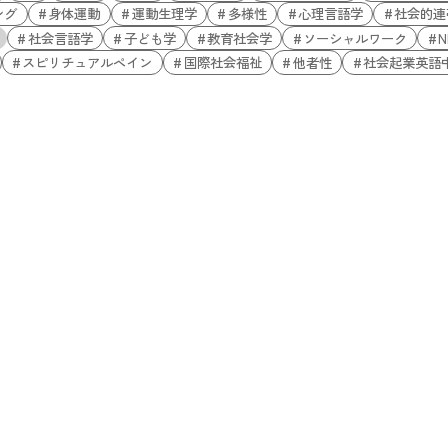
ング
身体運動
運動生理学
多様性
心理言語学
社会的連
社会言語学
子ども学
教育社会学
ソーシャルワーク
N
スピリチュアルペイン
国際社会福祉
他者性
社会起業英語