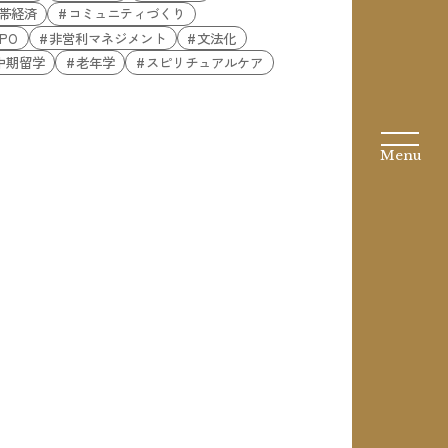
帯経済
コミュニティづくり
PO
非営利マネジメント
文法化
中期留学
老年学
スピリチュアルケア