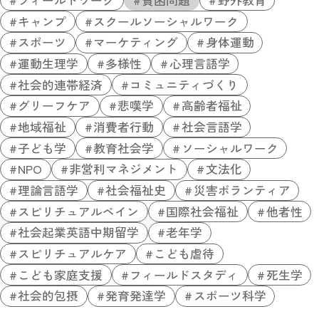
キャンプ
スクールソーシャルワーク
スポーツ
マーケティング
身体運動
運動生理学
多様性
心理言語学
社会的連帯経済
コミュニティづくり
グリーフケア
悲嘆学
高齢者福祉
地域福祉
消費者行動
社会言語学
子ども学
教育社会学
ソーシャルワーク
NPO
非営利マネジメント
文法化
理論言語学
社会福祉史
災害ボランティア
スピリチュアルペイン
国際社会福祉
他者性
社会起業英語中期留学
老年学
スピリチュアルケア
こども虐待
こども家庭支援
フィールドスタディ
死生学
社会的包摂
発育発達学
スポーツ科学