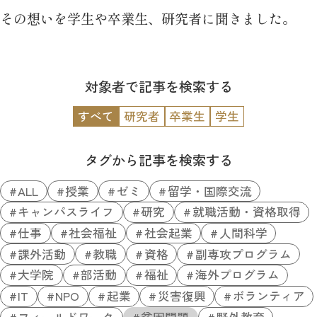
その想いを学生や卒業生、研究者に聞きました。
対象者で記事を検索する
すべて
研究者
卒業生
学生
タグから記事を検索する
ALL
授業
ゼミ
留学・国際交流
キャンパスライフ
研究
就職活動・資格取得
仕事
社会福祉
社会起業
人間科学
課外活動
教職
資格
副専攻プログラム
大学院
部活動
福祉
海外プログラム
IT
NPO
起業
災害復興
ボランティア
フィールドワーク
貧困問題
野外教育