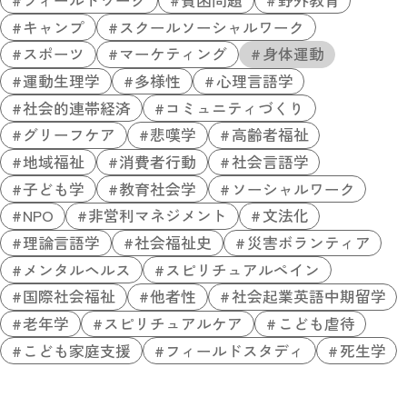
キャンプ
スクールソーシャルワーク
スポーツ
マーケティング
身体運動
運動生理学
多様性
心理言語学
社会的連帯経済
コミュニティづくり
グリーフケア
悲嘆学
高齢者福祉
地域福祉
消費者行動
社会言語学
子ども学
教育社会学
ソーシャルワーク
NPO
非営利マネジメント
文法化
理論言語学
社会福祉史
災害ボランティア
メンタルヘルス
スピリチュアルペイン
国際社会福祉
他者性
社会起業英語中期留学
老年学
スピリチュアルケア
こども虐待
こども家庭支援
フィールドスタディ
死生学