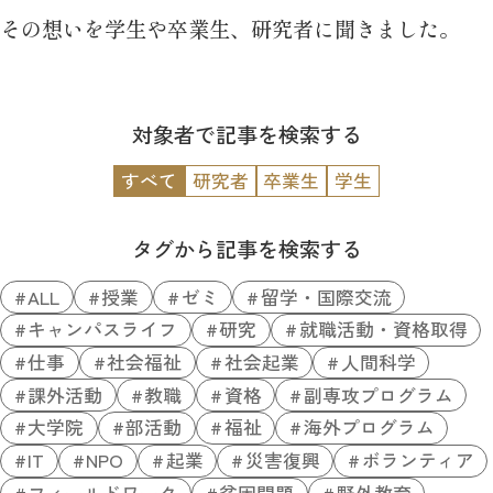
その想いを学生や卒業生、研究者に聞きました。
対象者で記事を検索する
すべて
研究者
卒業生
学生
タグから記事を検索する
ALL
授業
ゼミ
留学・国際交流
キャンパスライフ
研究
就職活動・資格取得
仕事
社会福祉
社会起業
人間科学
課外活動
教職
資格
副専攻プログラム
大学院
部活動
福祉
海外プログラム
IT
NPO
起業
災害復興
ボランティア
フィールドワーク
貧困問題
野外教育