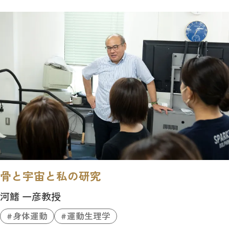
骨と宇宙と私の研究
河鰭 一彦教授
身体運動
運動生理学