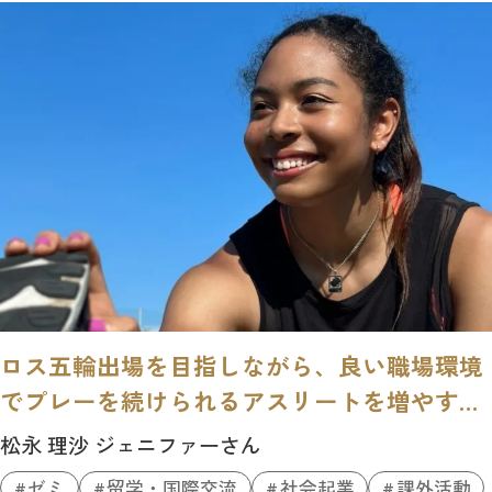
ロス五輪出場を目指しながら、良い職場環境
でプレーを続けられるアスリートを増やす起
業家へ。
松永 理沙 ジェニファーさん
ゼミ
留学・国際交流
社会起業
課外活動