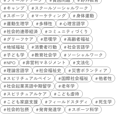
キャンプ
スクールソーシャルワーク
スポーツ
マーケティング
身体運動
運動生理学
多様性
心理言語学
社会的連帯経済
コミュニティづくり
グリーフケア
悲嘆学
高齢者福祉
地域福祉
消費者行動
社会言語学
子ども学
教育社会学
ソーシャルワーク
NPO
非営利マネジメント
文法化
理論言語学
社会福祉史
災害ボランティア
スピリチュアルペイン
国際社会福祉
他者性
社会起業英語中期留学
老年学
スピリチュアルケア
こども虐待
こども家庭支援
フィールドスタディ
死生学
社会的包摂
発育発達学
スポーツ科学