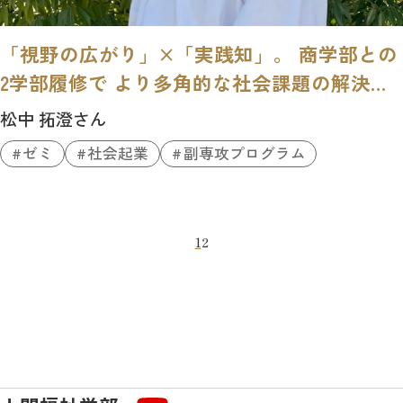
「視野の広がり」×「実践知」。 商学部との
2学部履修で より多角的な社会課題の解決
を。
松中 拓澄さん
ゼミ
社会起業
副専攻プログラム
1
2