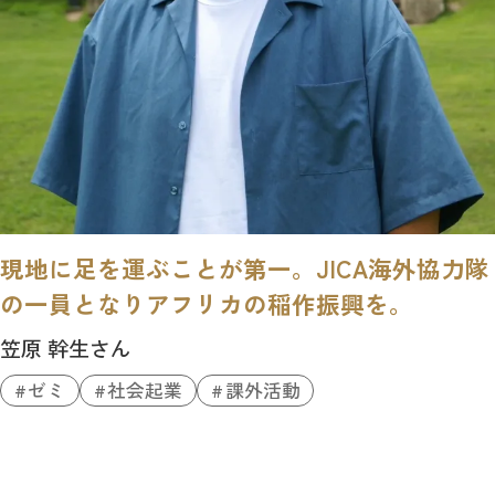
現地に足を運ぶことが第一。JICA海外協力隊
の一員となりアフリカの稲作振興を。
笠原 幹生さん
ゼミ
社会起業
課外活動