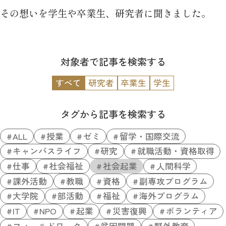
その想いを学生や卒業生、研究者に聞きました。
対象者で記事を検索する
すべて
研究者
卒業生
学生
タグから記事を検索する
ALL
授業
ゼミ
留学・国際交流
キャンパスライフ
研究
就職活動・資格取得
仕事
社会福祉
社会起業
人間科学
課外活動
教職
資格
副専攻プログラム
大学院
部活動
福祉
海外プログラム
IT
NPO
起業
災害復興
ボランティア
フィールドワーク
貧困問題
野外教育