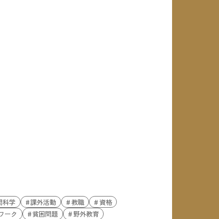
間科学
課外活動
教職
資格
ワーク
貧困問題
野外教育