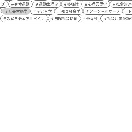
ング
身体運動
運動生理学
多様性
心理言語学
社会的連
社会言語学
子ども学
教育社会学
ソーシャルワーク
N
スピリチュアルペイン
国際社会福祉
他者性
社会起業英語