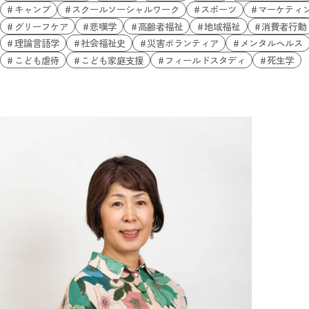
キャンプ
スクールソーシャルワーク
スポーツ
マーケティ
グリーフケア
悲嘆学
高齢者福祉
地域福祉
消費者行動
理論言語学
社会福祉史
災害ボランティア
メンタルヘルス
こども虐待
こども家庭支援
フィールドスタディ
死生学