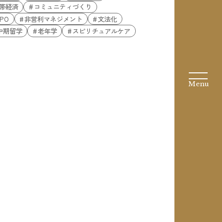
帯経済
コミュニティづくり
PO
非営利マネジメント
文法化
中期留学
老年学
スピリチュアルケア