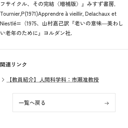
フサイクル、その完結〈増補版〉』みすず書房．
Tournier,P(1971)Apprendre à vieillir, Delachaux et
Niestlé=（1975、山村嘉己訳『老いの意味―美わし
い老年のために』ヨルダン社.
関連リンク
【教員紹介】人間科学科：市瀬准教授
一覧へ戻る