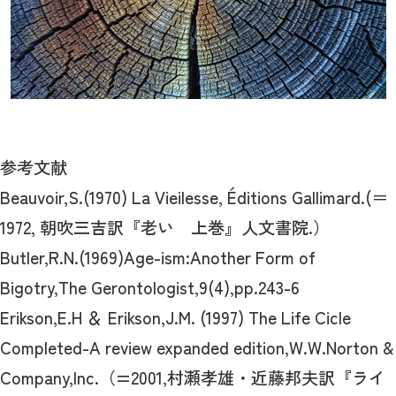
参考文献
Beauvoir,S.(1970) La Vieilesse, Éditions Gallimard.(＝
1972, 朝吹三吉訳『老い 上巻』人文書院.）
Butler,R.N.(1969)Age-ism:Another Form of
Bigotry,The Gerontologist,9(4),pp.243-6
Erikson,E.H ＆ Erikson,J.M. (1997) The Life Cicle
Completed-A review expanded edition,W.W.Norton &
Company,Inc.（=2001,村瀬孝雄・近藤邦夫訳『ライ