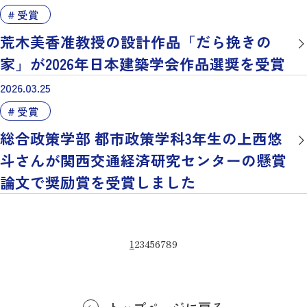
受賞
荒木美香准教授の設計作品「だら挽きの
家」が2026年日本建築学会作品選奨を受賞
2026.03.25
受賞
総合政策学部 都市政策学科3年生の上西悠
斗さんが関西交通経済研究センターの懸賞
論文で奨励賞を受賞しました
1
2
3
4
5
6
7
8
9