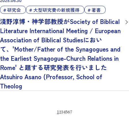
2025.06.30
研究会
大型研究費の新規獲得
著書
淺野淳博・神学部教授がSociety of Biblical
Literature International Meeting / European
Association of Biblical Studiesにおい
て、'Mother/Father of the Synagogues and
the Earliest Synagogue-Church Relations in
Rome' と題する研究発表を行いました
Atsuhiro Asano (Professor, School of
Theolog
1
2
3
4
5
6
7