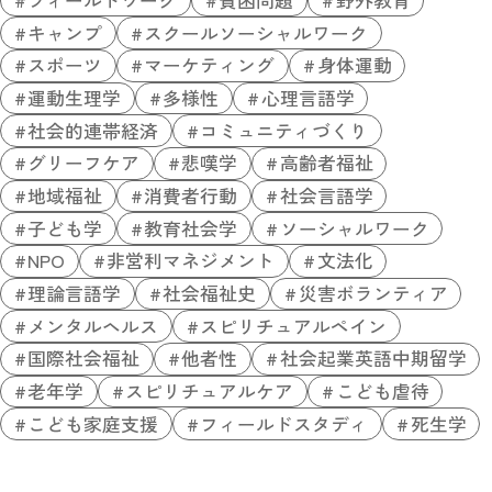
キャンプ
スクールソーシャルワーク
スポーツ
マーケティング
身体運動
運動生理学
多様性
心理言語学
社会的連帯経済
コミュニティづくり
グリーフケア
悲嘆学
高齢者福祉
地域福祉
消費者行動
社会言語学
子ども学
教育社会学
ソーシャルワーク
NPO
非営利マネジメント
文法化
理論言語学
社会福祉史
災害ボランティア
メンタルヘルス
スピリチュアルペイン
国際社会福祉
他者性
社会起業英語中期留学
老年学
スピリチュアルケア
こども虐待
こども家庭支援
フィールドスタディ
死生学