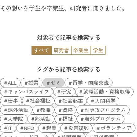
その想いを学生や卒業生、研究者に聞きました。
対象者で記事を検索する
すべて
研究者
卒業生
学生
タグから記事を検索する
ALL
授業
ゼミ
留学・国際交流
キャンパスライフ
研究
就職活動・資格取得
仕事
社会福祉
社会起業
人間科学
課外活動
教職
資格
副専攻プログラム
大学院
部活動
福祉
海外プログラム
IT
NPO
起業
災害復興
ボランティア
フィールドワーク
貧困問題
野外教育