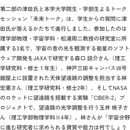
第二部の津田氏と本学大学院生・学部生よるトーク
セッション「未来トーク」は、学生からの質問に津
田氏が答えるかたちで進行しました。参加したのは
理学部物理・宇宙学科・松浦周二教授の研究室に所
属する3名で、宇宙の昔の光を観測する衛星のソフト
ウェア開発をJAXAで研究する森口 諒介さん（理工
学研究科・修士１年生）、神戸三田キャンパスⅧ号
館屋上に設置された天体望遠鏡の調整を担当する林
宏憲さん（理工学研究科・修士2年）、そしてNASA
のロケットに望遠鏡を搭載する実験「CIBER-2」プ
ロジェクトで、望遠鏡の光学調整を行う玉井 桃子さ
ん（理工学部物理学科※4年）。林さんが「宇宙分野
に進む研究者に求められる資質や能力は何でしょう