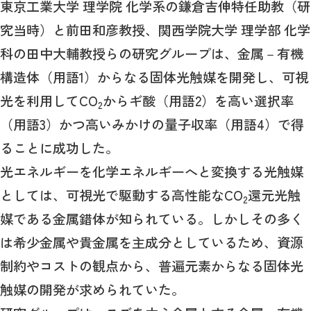
東京工業大学 理学院 化学系の鎌倉吉伸特任助教（研
究当時）と前田和彦教授、関西学院大学 理学部 化学
科の田中大輔教授らの研究グループは、金属－有機
構造体（用語1）からなる固体光触媒を開発し、可視
光を利用してCO
からギ酸（用語2）を高い選択率
2
（用語3）かつ高いみかけの量子収率（用語4）で得
ることに成功した。
光エネルギーを化学エネルギーへと変換する光触媒
としては、可視光で駆動する高性能なCO
還元光触
2
媒である金属錯体が知られている。しかしその多く
は希少金属や貴金属を主成分としているため、資源
制約やコストの観点から、普遍元素からなる固体光
触媒の開発が求められていた。