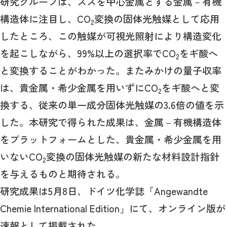
研究グループは、スズを中心金属とする金属－有機
構造体に注目し、CO
変換の固体光触媒として応用
2
したところ、この触媒が可視光照射により構造変化
を起こしながら、99%以上の選択率でCO
をギ酸へ
2
と変換することがわかった。またみかけの量子収率
は、貴金属・希少金属を用いずにCO
をギ酸へと変
2
換する、従来の単一成分固体光触媒の3.6倍の値を示
した。本研究で得られた成果は、金属－有機構造体
をプラットフォームとした、貴金属・希少金属を用
いないCO
変換の固体光触媒の新たな材料設計指針
2
を与えるものと期待される。
研究成果は5月8日、ドイツ化学誌「Angewandte
Chemie International Edition」にて、オンライン版が
速報として掲載された。