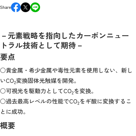
Share
－元素戦略を指向したカーボンニュー
トラル技術として期待－
要点
○貴金属・希少金属や毒性元素を使用しない、新し
いCO
変換固体光触媒を開発。
2
○可視光を駆動力としてCO
を変換。
2
○過去最高レベルの性能でCO
をギ酸に変換するこ
2
とに成功。
概要