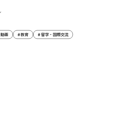
ん
ー動画
教育
留学・国際交流