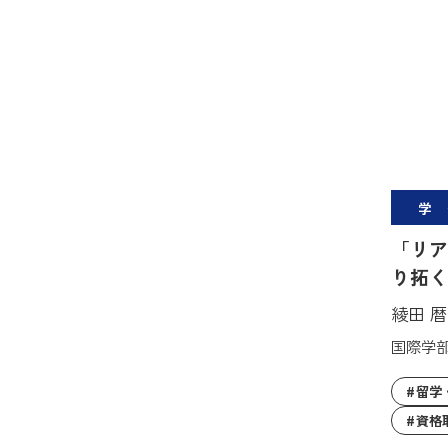
学
「リア
り拓く
綾田 
国際学
留学
資格