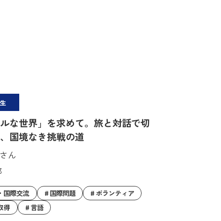
生
ルな世界」を求めて。旅と対話で切
、国境なき挑戦の道
暦さん
部
・国際交流
国際問題
ボランティア
取得
言語