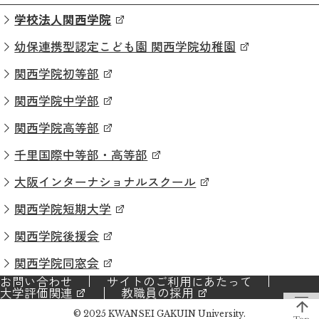
学校法人関西学院
幼保連携型認定こども園 関西学院幼稚園
関西学院初等部
関西学院中学部
関西学院高等部
千里国際中等部・高等部
大阪インターナショナルスクール
関西学院短期大学
関西学院後援会
関西学院同窓会
お問い合わせ
サイトのご利用にあたって
大学評価関連
教職員の採用
© 2025 KWANSEI GAKUIN University.