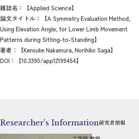
雑誌名：【Applied Science】
論文タイトル：【A Symmetry Evaluation Method,
Using Elevation Angle, for Lower Limb Movement
Patterns during Sitting-to-Standing】
著者：【Kensuke Nakamura, Norihiko Saga】
DOI：【10.3390/app12199454】
Researcher's Information
研究者情報
工学部 教授