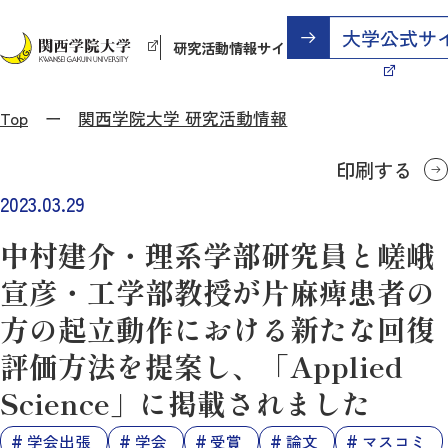
研究活動情報サイト
Top
関西学院大学 研究活動情報
印刷する
2023.03.29
中村建介・理系学部研究員と嵯峨
宣彦・工学部教授が片麻痺患者の
方の起立動作における新たな回復
評価方法を提案し、「Applied
Science」に掲載されました
学会出張
学会
受賞
論文
マスコミ