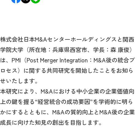
株式会社日本
M&A
センターホールディングスと関西
学院大学（所在地：兵庫県西宮市、学長：森 康俊）
は、
PMI
（
Post Merger Integration
：
M&A
後の統合プ
ロセス）に関する共同研究を開始したことをお知ら
せいたします。
本研究により、
M&A
における中小企業の企業価値向
上の鍵を握る
“
経営統合の成功要因
”
を学術的に明ら
かにするとともに、
M&A
の質的向上と
M&A
後の企業
成長に向けた知見の創出を目指します。