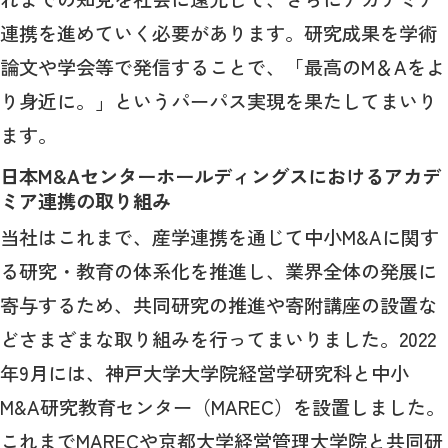
連携を進めていく必要があります。研究成果を学術
論文や学会等で発信することで、「最高の
M
＆
A
をよ
り身近に。」というパーパス実現を果たしてまいり
ます。
日本M&Aセンターホールディングスにおけるアカデ
ミア連携の取り組み
当社はこれまで、産学連携を通じて中小
M&A
に関す
る研究・教育の体系化を推進し、業界全体の発展に
寄与するため、共同研究の推進や寄附講座の設置な
どさまざまな取り組みを行ってまいりました。
2022
年
9
月には、神戸大学大学院経営学研究科と中小
M&A
研究教育センター（
MAREC
）を設置しました。
これまで
MAREC
や京都大学経営管理大学院と共同研