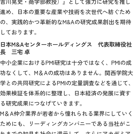
吉川晃史・商学部教授）』として強力に研究を推し
進め、日本の重要な産業や技術を次世代へ紡ぐため
の、実践的かつ革新的な
M&A
の研究成果創出を期待
しております。
日本M&Aセンターホールディングス 代表取締役社
長 三宅 卓
中小企業における
PMI
研究は十分ではなく、
PMI
の成
功なくして、
M
＆
A
の成功はありません。関西学院大
学との共同研究による
PMI
の定量調査などを通じて、
効果検証を体系的に整理し、日本経済の発展に資す
る研究成果につなげていきます。
M
＆
A
仲介業界が若者から憧れられる業界にしていく
ためにも、リーディングカンパニーである当社がこ
れまでの知見を社会に還元して、さらにアカデミア