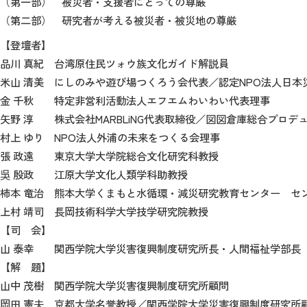
（第一部） 被災者・支援者にとっての尊厳
（第二部） 研究者が考える被災者・被災地の尊厳
【登壇者】
品川 真紀 台湾原住民ツォウ族文化ガイド解説員
米山 清美 にしのみや遊び場つくろう会代表／認定
NPO
法人日本
金 千秋 特定非営利活動法人エフエムわいわい代表理事
矢野 淳 株式会社
MARBLiNG
代表取締役／図図倉庫総合プロデ
村上 ゆり
NPO
法人外浦の未来をつくる会理事
張
政遠 東京大学大学院総合文化研究科教授
吳
殷政 江原大学文化人類学科助教授
柿本 竜治 熊本大学くまもと水循環・減災研究
教育センター セ
上村
靖司 長岡技術科学大学技学研究院教授
【司 会】
山 泰幸 関西学院大学災害復興制度研究所長・人間福祉学部長
【解 題】
山中
茂樹 関西学院大学災害復興制度研究所顧問
岡田
憲夫 京都大学名誉教授／関西学院大学災害復興制度研究所