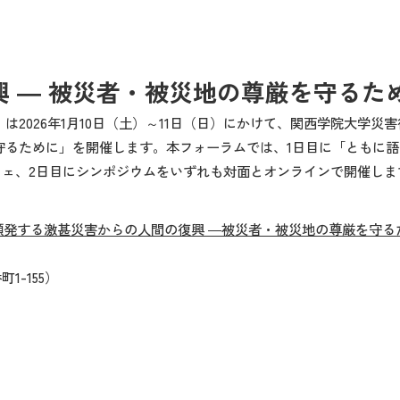
 ― 被災者・被災地の尊厳を守るた
）は
2026
年
1
月
10
日（土）～
11
日（日）にかけて、関西学院大学災害
守るために」を開催します。本フォーラムでは、
1
日目に「ともに語
フェ、
2
日目にシンポジウムをいずれも対面とオンラインで開催しま
頻発する激甚災害からの人間の復興 ―被災者・被災地の尊厳を守る
番町
1-155
）