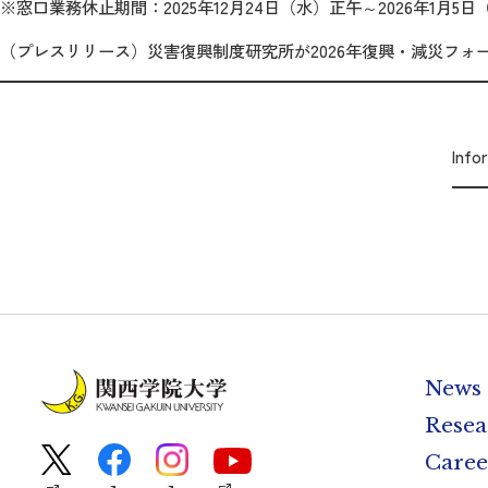
※窓口業務休止期間：
2025
年
12
月
24
日（水）正午～
2026
年
1
月
5
日
（プレスリリース）災害復興制度研究所が2026年復興・減災フォ
Inf
News
Resea
Caree