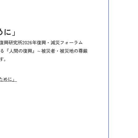
めに」
復興研究所
2026
年復興・減災フォーラム
る『人間の復興』～被災者・被災地の尊厳
す。
ために」