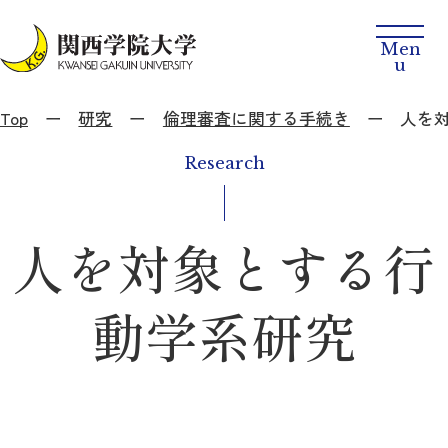
Top
研究
倫理審査に関する手続き
人を
Research
人を対象とする行
動学系研究