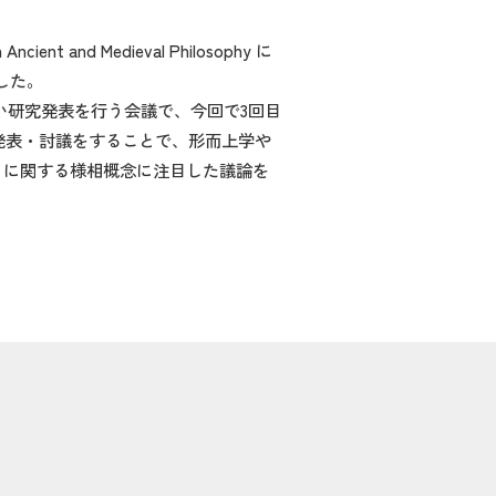
nd Medieval Philosophy に
いました。
1年に1度集い研究発表を行う会議で、今回で3回目
発表・討議をすることで、形而上学や
』に関する様相概念に注目した議論を