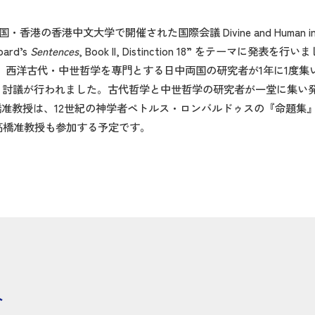
中文大学で開催された国際会議 Divine and Human in Ancient a
bard’s
Sentences
, Book II, Distinction 18” をテーマに発表を行
eval Philosophy は、西洋古代・中世哲学を専門とする日中両国の研究者が
・討議が行われました。古代哲学と中世哲学の研究者が一堂に集い
准教授は、12世紀の神学者ペトルス・ロンバルドゥスの『命題集
高橋准教授も参加する予定です。
ト