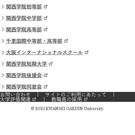
関西学院初等部
関西学院中学部
関西学院高等部
千里国際中等部・高等部
大阪インターナショナルスクール
関西学院短期大学
関西学院後援会
関西学院同窓会
お問い合わせ
サイトのご利用にあたって
大学評価関連
教職員の採用
© 2025 KWANSEI GAKUIN University.