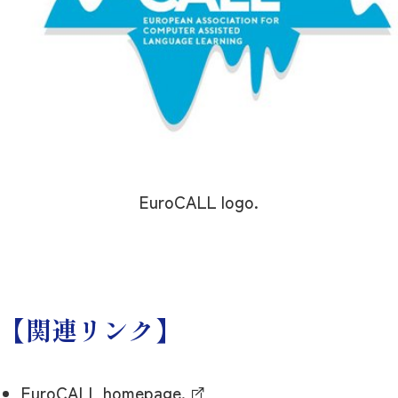
EuroCALL logo.
【関連リンク】
EuroCALL homepage.