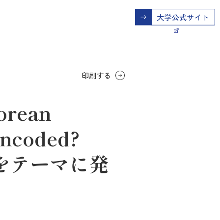
印刷する
rean
Encoded?
ean」をテーマに発