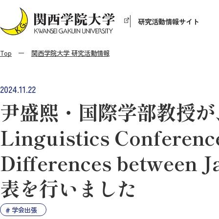
研究活動情報サイト
Top
関西学院大学 研究活動情報
2024.11.22
尹盛熙・国際学部教授が、the 
Linguistics Confere
Differences betwee
表を行いました
学会出張