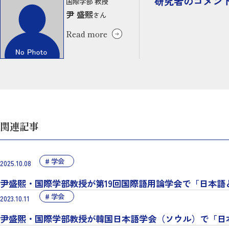
研究者のコメン
国際学部 教授
尹 盛熙
さん
Read more
関連記事
学会
2025.10.08
尹盛煕・国際学部教授が第19回国際語用論学会で「日本
学会
2023.10.11
尹盛熙・国際学部教授が韓国日本語学会（ソウル）で「日