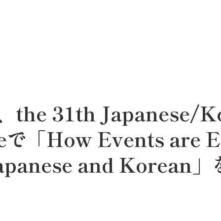
31th Japanese/Ko
nceで「How Events are 
n Japanese and Kor