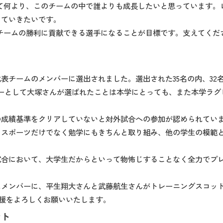
して何より、このチームの中で誰よりも成長したいと思っています。
っていきたいです。
、チームの勝利に貢献できる選手になることが目標です。支えてく
ト
チームのメンバーに選出されました。選出された35名の内、32名
ーとして大塚さんが選ばれたことは本学にとっても、また本学ラグ
の成績基準をクリアしていないと対外試合への参加が認められてい
ポーツだけでなく勉学にもきちんと取り組み、他の学生の模範となり
試合において、大学生だからといって物怖じすることなく全力でプ
ンバーに、平生翔大さんと武藤航生さんがトレーニングスコッドに選出
に応援をよろしくお願いいたします。
ント