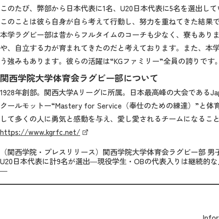
このたび、弊部から日本代表に1名、U20日本代表に5名を選出し
このことは彼ら自身が自ら考えて行動し、努力を重ねてきた結果
本学ラグビー部は昔からフルタイムのコーチも少なく、寮もあり
や、自立する力が育まれてきたのだと考えております。また、本学
う強みもあります。彼らの活躍は“KGファミリー”全員の誇りです
関西学院大学体育会ラグビー部について
1928年創部。関西大学Aリーグに所属。日本最高峰の大会であるJapa
クールモットー“Mastery for Service（奉仕のための練達）
して多くの人に勇気と感動を与え、愛し愛されるチームになるこ
https://www.kgrfc.net/
（関西学院・プレスリリース）関西学院大学体育会ラグビー部 男
U20日本代表に計9名が選出―現役学生・OBの代表入りは継続的
―
Inf