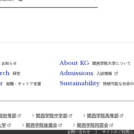
About KG
お知らせ
関西学院大学について
rch
Admissions
研究
入試情報
r
Sustainability
就職・キャリア支援
持続可能な社会の
院初等部
関西学院中学部
関西学院高等部
大学
関西学院後援会
関西学院同窓会
お問い合わせ
サイトのご利用に