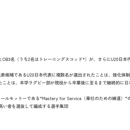
OB3名（うち2名はトレーニングスコッド*）が、さらにU20日本
表候補であるU20日本代表に複数名が選出されたことは、強化体
たことは、本学ラグビー部が現役から卒業後に至るまで継続的に日
トーである“Mastery for Service（奉仕のための練達
高い者を選抜して編成する選手集団