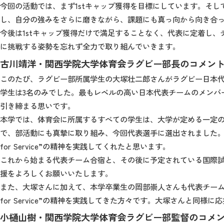
今回の活動では、まず1stキャップ獲得を目標にしています。そ
し、自分の強みをさらに磨きながら、課題にも真っ向から向き合
今後は1stキャップ獲得だけで満足することなく、代表に定着し
に挑戦する姿勢を忘れず全力で取り組んでいきます。
古川靖洋・関西学院大学体育会ラグビー部長のコメン
このたび、ラグビー部所属学生の大塚壮二郎さんがラグビー日本代表
学生は3名のみでした。最もレベルの高い日本代表チームのメンバ
引き締まる思いです。
本学では、体育会に所属するすべての学生は、大学が定める一定
で、部活動にも真摯に取り組み、今回代表選手に選出されました。ス
for Service”の精神を実践してくれたと思います。
これから始まる代表チーム合宿と、その後に予定されている国際
援をよろしくお願いいたします。
また、大塚さんに加えて、本学卒業生の岡部崇人さんも代表チームメ
for Service”の精神を実践してきた方々です。大塚さんと同様
小樋山樹・関西学院大学体育会ラグビー部監督のコメ