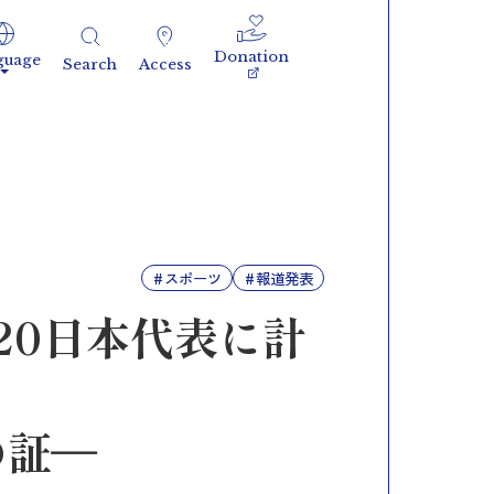
Donation
guage
Search
Access
スポーツ
報道発表
20日本代表に計
の証―