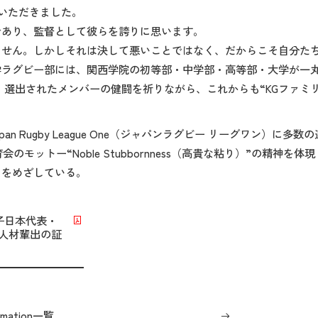
ていただきました。
であり、監督として彼らを誇りに思います。
ません。しかしそれは決して悪いことではなく、だからこそ自分た
ラグビー部には、関西学院の初等部・中学部・高等部・大学が一丸と
。選出されたメンバーの健闘を祈りながら、これからも“KGファミ
n Rugby League One（ジャパンラグビー リーグワン）に
”と体育会のモットー“Noble Stubbornness（高貴な粘り）”の
とをめざしている。
子日本代表・
な人材輩出の証
ormation一覧