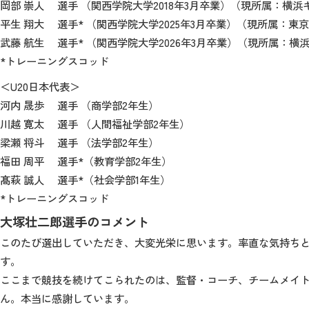
岡部 崇人 選手 （関西学院大学2018年3月卒業）（現所属：横
平生 翔大 選手* （関西学院大学2025年3月卒業）（現所属：
武藤 航生 選手* （関西学院大学2026年3月卒業）（現所属：
*トレーニングスコッド
＜U20日本代表＞
河内 晟歩 選手 （商学部2年生）
川越 寛太 選手 （人間福祉学部2年生）
梁瀬 将斗 選手 （法学部2年生）
福田 周平 選手*（教育学部2年生）
髙萩 誠人 選手*（社会学部1年生）
*トレーニングスコッド
大塚壮二郎選手のコメント
このたび選出していただき、大変光栄に思います。率直な気持ち
す。
ここまで競技を続けてこられたのは、監督・コーチ、チームメイ
ん。本当に感謝しています。