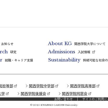
About KG
お知らせ
関西学院大学について
rch
Admissions
研究
入試情報
r
Sustainability
就職・キャリア支援
持続可能な社会の
院初等部
関西学院中学部
関西学院高等部
大学
関西学院後援会
関西学院同窓会
お問い合わせ
サイトのご利用に
© 2025 KWANSEI GAKUIN University.