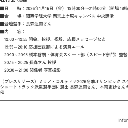
■日 時：
2026
年
1
月
16
日（金）
19
時
00
分～
21
時
00
分（開場
18
■会 場：関西学院大学 西宮上ケ原キャンパス 中央講堂
■登壇選手：長森遥南さん
■内 容：
19:00
～
19:55
開会、挨拶、祝辞、応援メッセージなど
19:55
～
20:10
応援団総部による演舞エール
20:10
～
20:15
橋本啓嗣・体育会スケート部（スピード部門）監督
20:15
～
20:25
長森さん 挨拶
20:30
～
21:00
関係者 写真撮影
（プレスリリース）ミラノ・コルティナ2026冬季オリンピック ス
ショートトラック派遣選手団に選出 長森遥南さん、木南更紗さん
催
Inf