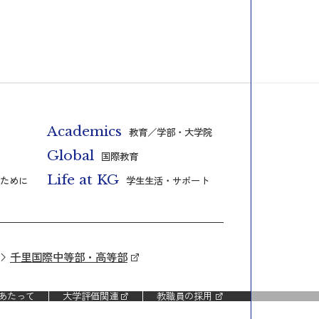
Academics
教育／学部・大学院
Global
国際教育
Life at KG
ために
学生生活・サポート
千里国際中等部・高等部
あたって
大学評価関連
教職員の採用