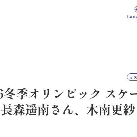
Lan
6冬季オリンピック スケ
 長森遥南さん、木南更