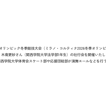
オリンピック冬季競技大会（ミラノ・コルティナ
2026
冬季オリンピ
、木南更紗さん（関西学院大学法学部
1
年生）の壮行会を開催いたし
関西学院大学体育会スケート部や応援団総部が演舞エールなどを行