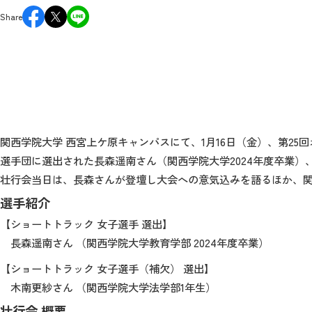
Share
関西学院大学 西宮上ケ原キャンパスにて、
1
月
16
日（金）、第
25
回
選手団に選出された長森遥南さん（関西学院大学
2024
年度卒業）
壮行会当日は、長森さんが登壇し大会への意気込みを語るほか、
選手紹介
【ショートトラック 女子選手 選出】
長森遥南さん （関西学院大学教育学部
2024
年度卒業）
【ショートトラック 女子選手（補欠） 選出】
木南更紗さん （関西学院大学法学部
1
年生）
壮行会 概要