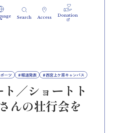
Donation
guage
Search
Access
スポーツ
報道発表
西宮上ケ原キャンパス
ート／ショートト
紗さんの壮行会を