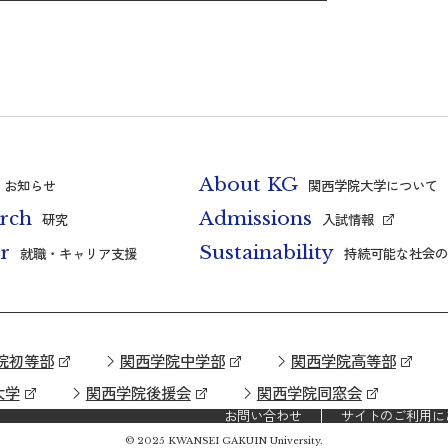
About KG
お知らせ
関西学院大学について
rch
Admissions
研究
入試情報
r
Sustainability
就職・キャリア支援
持続可能な社会の
院初等部
関西学院中学部
関西学院高等部
大学
関西学院後援会
関西学院同窓会
お問い合わせ
サイトのご利用に
© 2025 KWANSEI GAKUIN University.