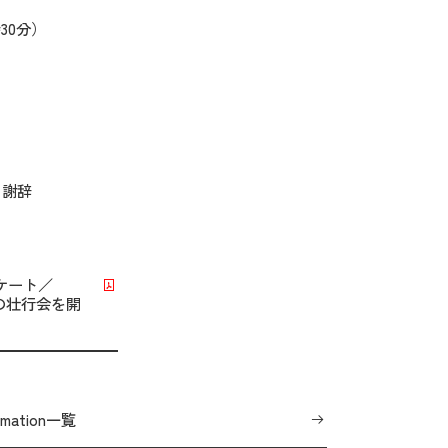
時
30
分）
 謝辞
ケート／
の壮行会を開
ormation一覧