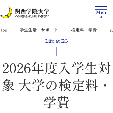
Top
学生生活・サポート
検定料・学費
Life at KG
2026年度入学生対
象 大学の検定料・
学費