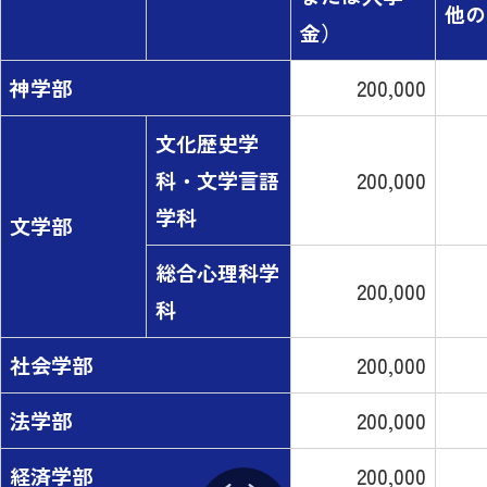
他の
金）
神学部
200,000
文化歴史学
科・文学言語
200,000
学科
文学部
総合心理科学
200,000
科
社会学部
200,000
法学部
200,000
経済学部
200,000