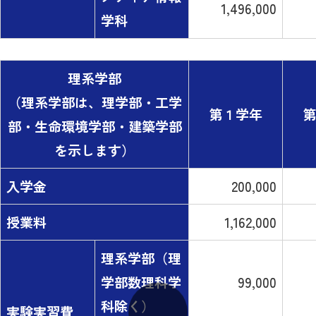
1,496,000
学科
理系学部
（理系学部は、理学部・工学
第１学年
第
部・生命環境学部・建築学部
を示します）
入学金
200,000
授業料
1,162,000
理系学部（理
学部数理科学
99,000
科除く）
実験実習費