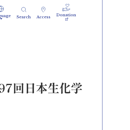
Donation
guage
Search
Access
97回日本生化学