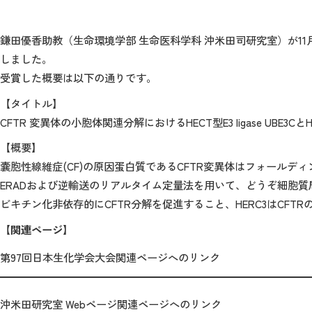
鎌田優香助教（生命環境学部 生命医科学科 沖米田司研究室）が11
しました。
受賞した概要は以下の通りです。
【タイトル】
CFTR 変異体の小胞体関連分解におけるHECT型E3 ligase UBE3Cと
【概要】
嚢胞性線維症(CF)の原因蛋白質であるCFTR変異体はフォールディン
ERADおよび逆輸送のリアルタイム定量法を用いて、どうぞ細胞質局在H
ビキチン化非依存的にCFTR分解を促進すること、HERC3はCF
【関連ページ】
第97回日本生化学会大会関連ページへのリンク
沖米田研究室 Webページ関連ページへのリンク