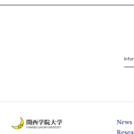
Inf
News
Resea