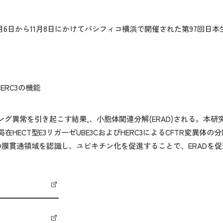
月6日から11月8日にかけてパシフィコ横浜で開催された第97回日
HERC3の機能
グ異常を引き起こす結果,、小胞体関連分解(ERAD)される。本研究で
ECT型E3リガーゼUBE3CおよびHERC3によるCFTR変異体の
TRの膜貫通領域を認識し、ユビキチン化を促進することで、ERAD