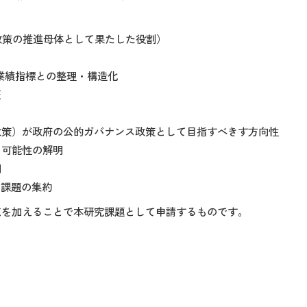
政策の推進母体として果たした役割）
分析と関連業績指標との整理・構造化
証
度（公検査政策）が政府の公的ガバナンス政策として目指すべきす方向性
る可能性の解明
明
と課題の集約
点を加えることで本研究課題として申請するものです。