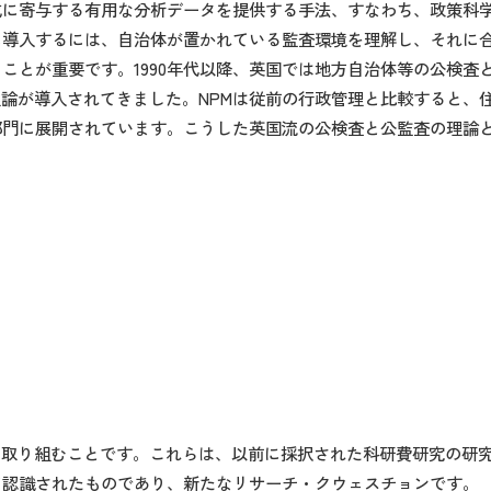
成に寄与する有用な分析データを提供する手法、すなわち、政策科
に導入するには、自治体が置かれている監査環境を理解し、それに
ことが重要です。1990年代以降、英国では地方自治体等の公検査
公共部門の経営理論が導入されてきました。NPMは従前の行政管理と比較す
部門に展開されています。こうした英国流の公検査と公監査の理論
に取り組むことです。これらは、以前に採択された科研費研究の研
て認識されたものであり、新たなリサーチ・クウェスチョンです。