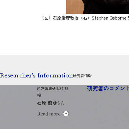
（左）石原俊彦教授（右）Stephen Osborne 教授 石原教
Researcher's Information
研究者情報
研究者のコメン
経営戦略研究科 教
授
石原 俊彦
さん
Read more