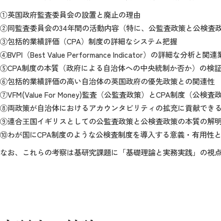
①英国政府監査委員会の設置と廃止の理由
②同監査委員会の34年間の活動内容（特に、公監査政策と公検査
③包括的業績評価（CPA）制度の詳細なシステム把握
④BVPI（Best Value Performance Indicator）の詳細な
⑤CPA制度の本質（政府による自治体への中央統制か否か）の検
⑥包括的業績評価の高い自治体の英国政府の優先政策との関連性
⑦VFM(Value For Money)監査（公監査政策）とCPA制
⑧両政策が自治体におけるアカウンタビリティの拡充に貢献でき
⑨連合王国イギリスとしての公監査政策と公検査政策の本質の解
⑩わが国にCPA制度のような公検査制度を導入する意義・有用性
なお、これらの考察は基研究課題に「基礎理論と実務実践」の視