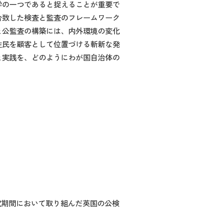
学の一つであると捉えることが重要で
合致した検査と監査のフレームワーク
と公監査の構築には、内外環境の変化
ると、住民を顧客として位置づける斬新な発
と実践を、どのようにわが国自治体の
究期間において取り組んだ英国の公検