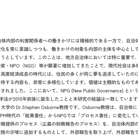
は自治体内部の利害関係者への働きかけには積極的である一方で、自
化を常に意識しつつも、働きかけの対象を内部の主体を中心として
ようとしています。このことは、地方自治体においては特に重要で
治家・NPO（NGO）等が顕著に増加してきたことで、現代社会は
、高度経済成長の時代には、住民の多くが同じ夢を追求していたの
期待する内容も、非常に多様化しています。価値は主観的なもので
において、NPG (New Public Governance) という多様
営の手法が2010年前後に誕生したことと本研究の結論は一致しています
 Dr.Stephen Osborne教授です。Osborne教授は、
任は、NPM時代の「結果責任」からNPGでは「プロセス責任」に変化
情報提供のプロセス（広義の財務報告のプロセス）を、自治体内部
示唆に追加するものとして、外部報告を取り上げ、外部報告である統合