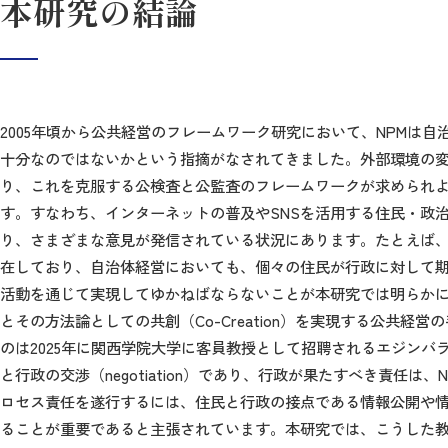
本研究の結論
2005年頃から公共経営のフレームワーク研究において、NPM
十分なのではないかという指摘がなされてきました。外部環境の変
り、これを克服する公検査と公監査のフレームワークが求められ
す。すなわち、インターネットの普及やSNSを活用する住民・政
り、さまざまな意見が発信されている状況にあります。たとえば
在しており、自治体経営においても、個々の住民が行政に対して
活動を通じて実現してゆかねばならないことが本研究では明らかにされました。ここ
とその方法論としての共創（Co-Creation）を実現する公共経
のは2025年に関西学院大学に客員教授として招聘されるエジンバラ大学の
と行政の交渉（negotiation）であり、行政が果たすべき責
ロセス責任を遂行するには、住民と行政の接点である情報公開や
ることが重要であると主張されています。本研究では、こうした教授の