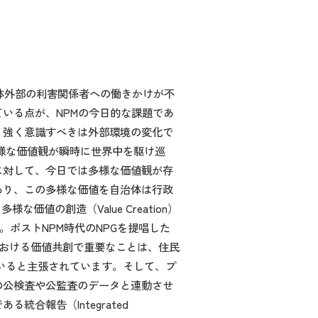
治体外部の利害関係者への働きかけが不
いる点が、NPMの今日的な課題であ
、強く意識すべきは外部環境の変化で
多様な価値観が瞬時に世界中を駆け巡
に対して、今日では多様な価値観が存
あり、この多様な価値を自治体は行政
な価値の創造（Value Creation）
。ポストNPM時代のNPGを提唱した
自治体における価値共創で重要なことは、住民
していると主張されています。そして、プ
の公検査や公監査のデータと連動させ
報告（Integrated