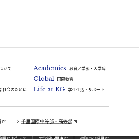
Academics
ついて
教育／学部・大学院
Global
国際教育
Life at KG
な社会のために
学生生活・サポート
部
千里国際中等部・高等部
利用にあたって
大学評価関連
教職員の採用