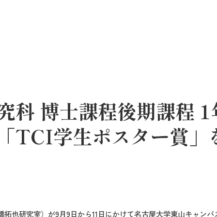
科 博士課程後期課程 1
「TCI学生ポスター賞」
倉橋拓也研究室）が
9
月
9
日から
11
日にかけて名古屋大学東山キャンパ