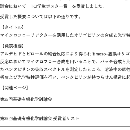
論会において「
TCI
学生ポスター賞」を受賞しました。
受賞した概要については以下の通りです。
【タイトル】
マイクロフローリアクターを活用したオリゴピリンの合成と光学
【発表概要】
アルデヒドとピロールの縮合反応により得られる
meso-
置換オリゴ
反応においてマイクロフロー合成を用いることで、バッチ合成と
たペンタピリンの吸収スペクトルを測定したところ、溶液中の酸
析および光学特性評価を行い、ペンタピリンが持つらせん構造に
【関連ページ】
第35回基礎有機化学討論会
第35回基礎有機化学討論会 受賞者リスト