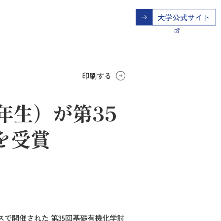
印刷する
年生）が第35
を受賞
スで開催された 第
35
回基礎有機化学討