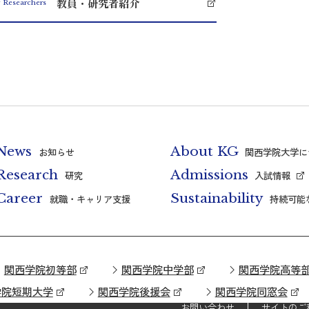
教員・研究者紹介
f Researchers
News
About KG
お知らせ
関西学院大学に
Research
Admissions
研究
入試情報
Career
Sustainability
就職・キャリア支援
持続可能
関西学院初等部
関西学院中学部
関西学院高等
学院短期大学
関西学院後援会
関西学院同窓会
お問い合わせ
サイトのご