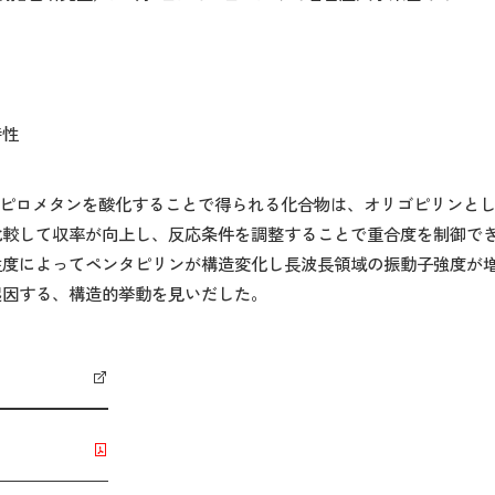
特性
ピロメタンを酸化することで得られる化合物は、オリゴピリンと
比較して収率が向上し、反応条件を調整することで重合度を制御で
性度によってペンタピリンが構造変化し長波長領域の振動子強度が
起因する、構造的挙動を見いだした。