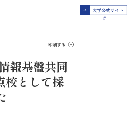
印刷する
模情報基盤共同
拠点校として採
た