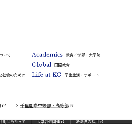
Academics
ついて
教育／学部・大学院
Global
国際教育
Life at KG
な社会のために
学生生活・サポート
部
千里国際中等部・高等部
利用にあたって
大学評価関連
教職員の採用