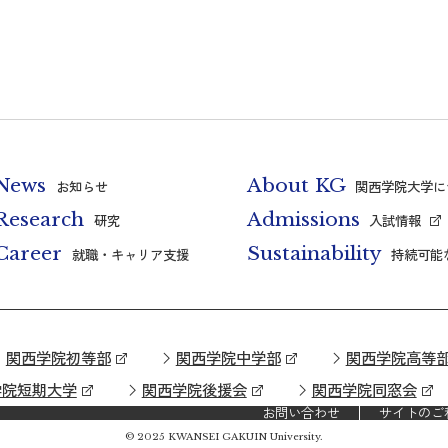
News
About KG
お知らせ
関西学院大学に
Research
Admissions
研究
入試情報
Career
Sustainability
就職・キャリア支援
持続可能
関西学院初等部
関西学院中学部
関西学院高等
学院短期大学
関西学院後援会
関西学院同窓会
お問い合わせ
サイトのご
© 2025 KWANSEI GAKUIN University.