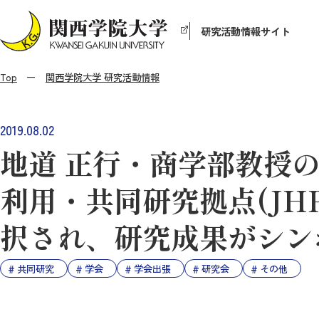
研究活動情報サイト
Top
関西学院大学 研究活動情報
2019.08.02
地道 正行・商学部教授
利用・共同研究拠点(JH
択され、研究成果がシン
共同研究
学会
学会出張
研究会
その他