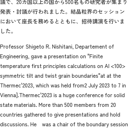
議で、20カ国以上の国から500名もの研究者が集まり
発表・討議が行われました。結晶粒界のセッション
において座長を務めるとともに、招待講演を行いま
した。
Professor Shigeto R. Nishitani, Departement of
Engineering, gave a presentation on "Finite
temperature first principles calculations on Al <100>
symmetric tilt and twist grain boundaries"at at the
Thermec'2023, which was held from2 July 2023 to 7 in
Vienna].Thermec'2023 is a huge conference for solid
state materials. More than 500 members from 20
countries gathered to give presentations and hold
discussions. He was a chair of the boundary session