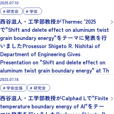
2025.07.10
研究会
学会
西谷滋人・工学部教授がThermec '2025
で"Shift and delete effect on aluminum twist
grain boundary energy"をテーマに発表を行
いましたProsessor Shigeto R. Nishitai of
Department of Engineering Gives
Presentation on "Shift and delete effect on
aluminum twist grain boundary energy" at Th
2023.07.18
学会出張
研究会
西谷滋人・工学部教授がCalphad Lで"Finite
temperature boundary energy of Al"をテー