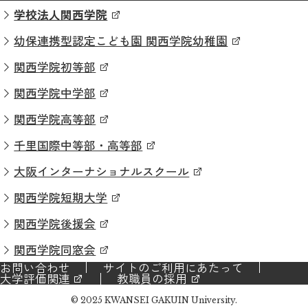
学校法人関西学院
幼保連携型認定こども園 関西学院幼稚園
関西学院初等部
関西学院中学部
関西学院高等部
千里国際中等部・高等部
大阪インターナショナルスクール
関西学院短期大学
関西学院後援会
関西学院同窓会
お問い合わせ
サイトのご利用にあたって
大学評価関連
教職員の採用
© 2025 KWANSEI GAKUIN University.