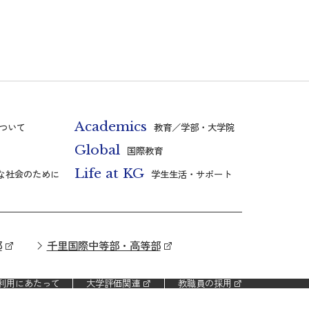
Academics
ついて
教育／学部・大学院
Global
国際教育
Life at KG
な社会のために
学生生活・サポート
部
千里国際中等部・高等部
利用にあたって
大学評価関連
教職員の採用