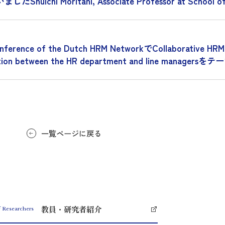
huichi Moritani, Associate Professor at School of Bu
nce of the Dutch HRM NetworkでCollaborative HRM i
coordination between the HR department and line ma
一覧ページに戻る
教員・研究者紹介
f Researchers