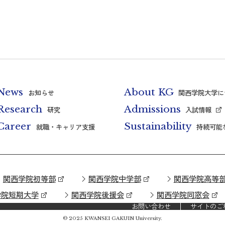
News
About KG
お知らせ
関西学院大学に
Research
Admissions
研究
入試情報
Career
Sustainability
就職・キャリア支援
持続可能
関西学院初等部
関西学院中学部
関西学院高等
学院短期大学
関西学院後援会
関西学院同窓会
お問い合わせ
サイトのご
© 2025 KWANSEI GAKUIN University.