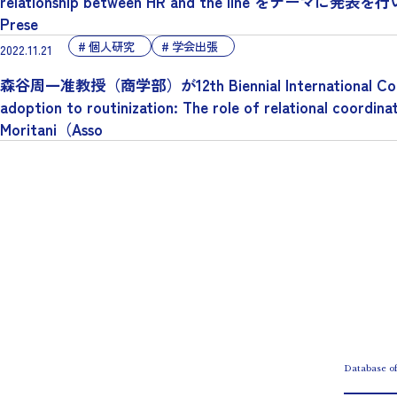
relationship between HR and the line をテーマに発表を行いましたS
Prese
個人研究
学会出張
2022.11.21
森谷周一准教授（商学部）が12th Biennial International Confere
adoption to routinization: The role of relational 
Moritani（Asso
Database o