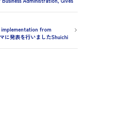
siness Administration, Gives
mplementation from
nagersをテーマに発表を行いましたShuichi