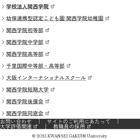
学校法人関西学院
幼保連携型認定こども園 関西学院幼稚園
関西学院初等部
関西学院中学部
関西学院高等部
千里国際中等部・高等部
大阪インターナショナルスクール
関西学院短期大学
関西学院後援会
関西学院同窓会
お問い合わせ
サイトのご利用にあたって
大学評価関連
教職員の採用
© 2025 KWANSEI GAKUIN University.