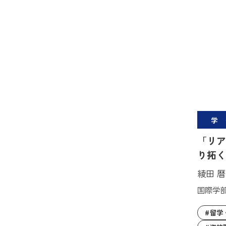
学
「リア
り拓く
綾田 
国際学
留学