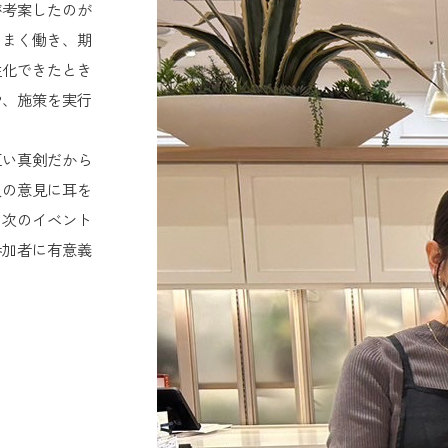
が考案したのが
うまく働き、期
性化できたとき
や、施策を実行
互い真剣だから
人の意見に耳を
も次のイベント
参加者に有意義