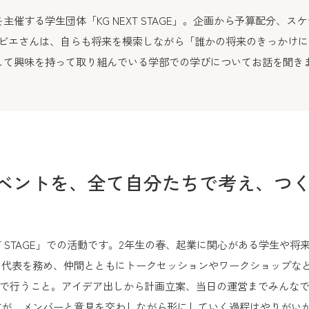
催する学生団体「KG NEXT STAGE」。企画から予算配分、ス
リビエさんは、自らも将来を模索しながら「誰かの将来のきっかけ
して興味を持って取り組んでいる学部での学びについてお話を聞き
ベントを、全て自分たちで考え、つ
T STAGE」での活動です。2年生の春、起業に関心がある学生や
代表を務め、仲間とともにトークセッションやワークショップなど
ちの手で行うこと。アイデア出しから計画立案、当日の運営までみんな
すが、メンバーと意見を交わしながら形にしていく過程はやりがい