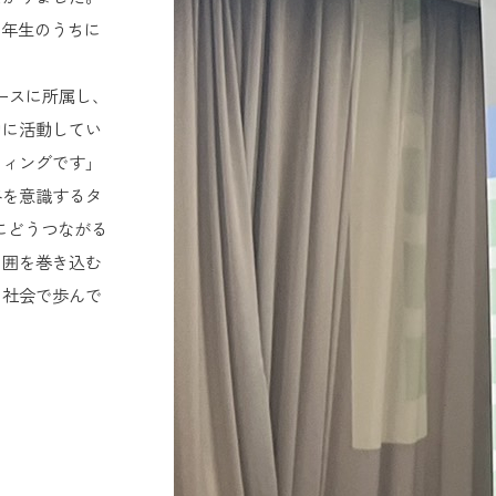
2年生のうちに
ースに所属し、
的に活動してい
ティングです」
路を意識するタ
来にどうつながる
周囲を巻き込む
て社会で歩んで