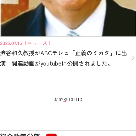
2025.07.16
［ニュース］
渋谷和久教授がABCテレビ「正義のミカタ」に出
演 関連動画がyoutubeに公開されました。
4
5
6
7
8
9
10
11
12