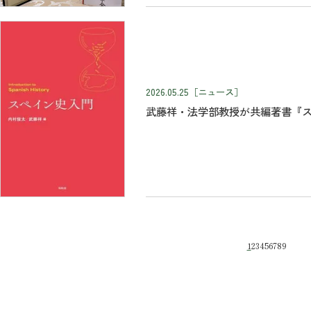
2026.05.25
［ニュース］
武藤祥・法学部教授が共編著書『
1
2
3
4
5
6
7
8
9