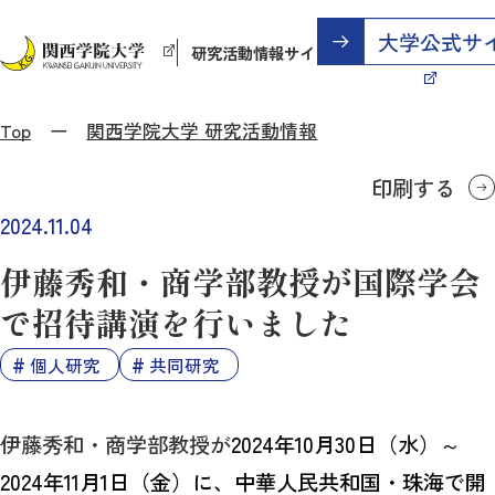
研究活動情報サイト
Top
関西学院大学 研究活動情報
印刷する
2024.11.04
伊藤秀和・商学部教授が国際学会
で招待講演を行いました
個人研究
共同研究
伊藤秀和・商学部教授が
2024
年
10
月
30
日（
水
）～
2024
年
11
月
1
日（
金
）に、中華人民共和国・珠海で開